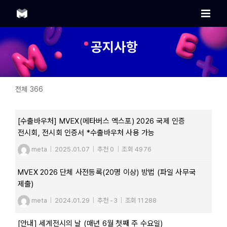
Skip
to
content
공지사항
전체 366
[수출바우처] MVEX(메타버스 엑스포) 2026 국제 인증
전시회, 전시회 인증서 *수출바우처 사용 가능
meta
|
2025.01.07
|
추천 0
|
조회 4976
MVEX 2026 단체 사전등록(20명 이상) 방법 (파일 사무국
제출)
meta
|
2024.01.29
|
추천 -3
|
조회 11288
[안내] 세계전시의 날 (매년 6월 첫째 주 수요일)