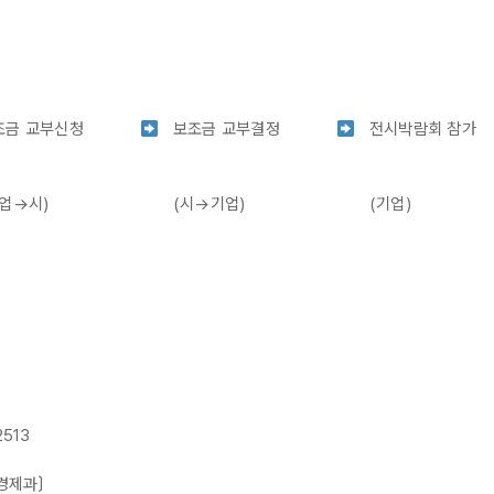
조금 교부신청
보조금 교부결정
전시박람회 참가
기업→시)
(시→기업)
(기업)
2513
경제과〕