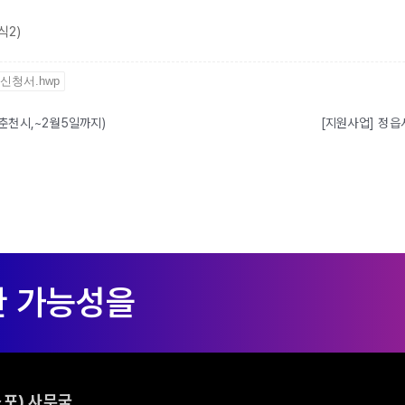
식2)
신청서.hwp
춘천시,~2월5일까지)
[지원사업] 정읍
포) 사무국