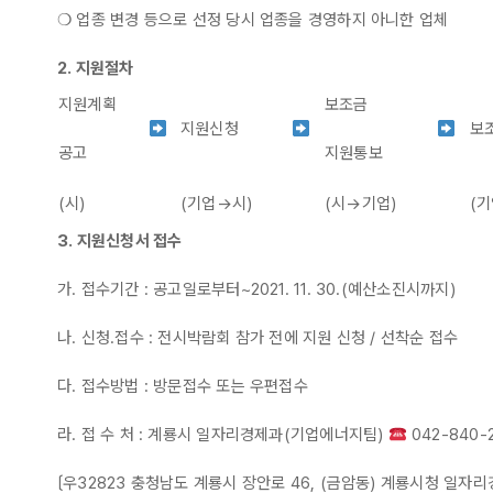
❍ 업종 변경 등으로 선정 당시 업종을 경영하지 아니한 업체
2.
지원절차
지원계획
보조금
지원신청
보
공고
지원통보
(시)
(기업→시)
(시→기업)
(
3.
지원신청서 접수
가. 접수기간 : 공고일로부터~2021. 11. 30.(예산소진시까지)
나. 신청․접수 : 전시박람회 참가 전에 지원 신청 / 선착순 접수
다. 접수방법 : 방문접수 또는 우편접수
라. 접 수 처 : 계룡시 일자리경제과(기업에너지팀)
042-840-
〔우32823 충청남도 계룡시 장안로 46, (금암동) 계룡시청 일자리