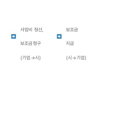
사업비 정산,
보조금
보조금청구
지급
(기업→시)
(시→기업)