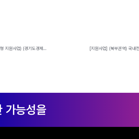
[지원사업] (서부권역) 국내전시회 참가 지원(중소기업 개발생산판로 맞춤형 지원사업) (경기도경제과학진흥원, ~3/24까지) (시흥, 광명, 부천, 김포)