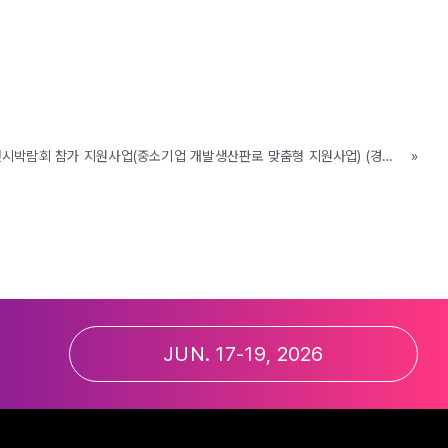
[지원사업] (북부권역) 국내전시박람회 참가 지원사업(중소기업 개발생산판로 맞춤형 지원사업) (경기도경제과학진흥원, ~3/24까지) (가평, 고양, 구리, 동두천, 연천, 포천)
»
JUN. 17-19, 2026