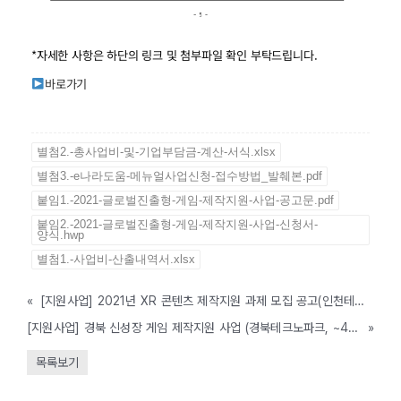
*자세한 사항은 하단의 링크 및 첨부파일 확인 부탁드립니다.
바로가기
별첨2.-총사업비-및-기업부담금-계산-서식.xlsx
별첨3.-e나라도움-메뉴얼사업신청-접수방법_발췌본.pdf
붙임1.-2021-글로벌진출형-게임-제작지원-사업-공고문.pdf
붙임2.-2021-글로벌진출형-게임-제작지원-사업-신청서-
양식.hwp
별첨1.-사업비-산출내역서.xlsx
«
[지원사업] 2021년 XR 콘텐츠 제작지원 과제 모집 공고(인천테크노파크, ~4/23까지)
[지원사업] 경북 신성장 게임 제작지원 사업 (경북테크노파크, ~4/7까지)
»
목록보기