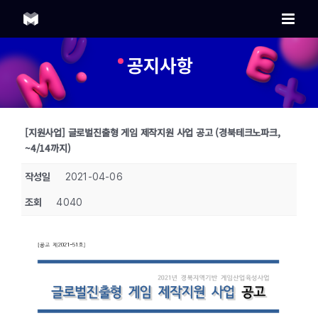
Skip
to
content
공지사항
[지원사업] 글로벌진출형 게임 제작지원 사업 공고 (경북테크노파크,
~4/14까지)
작성일
2021-04-06
조회
4040