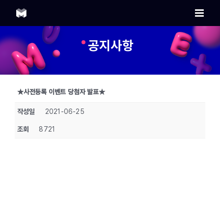
Skip
to
content
공지사항
★사전등록 이벤트 당첨자 발표★
작성일
2021-06-25
조회
8721