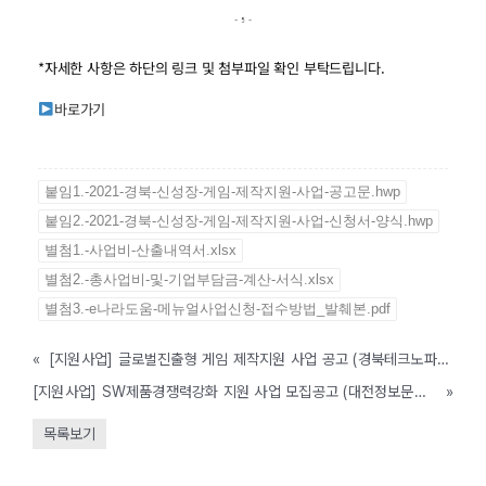
*자세한 사항은 하단의 링크 및 첨부파일 확인 부탁드립니다.
바로가기
붙임1.-2021-경북-신성장-게임-제작지원-사업-공고문.hwp
붙임2.-2021-경북-신성장-게임-제작지원-사업-신청서-양식.hwp
별첨1.-사업비-산출내역서.xlsx
별첨2.-총사업비-및-기업부담금-계산-서식.xlsx
별첨3.-e나라도움-메뉴얼사업신청-접수방법_발췌본.pdf
«
[지원사업] 글로벌진출형 게임 제작지원 사업 공고 (경북테크노파크, ~4/14까지)
[지원사업] SW제품경쟁력강화 지원 사업 모집공고 (대전정보문화산업진흥원, ~11/30까지)
»
목록보기