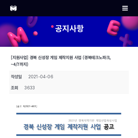
Skip
to
content
공지사항
[지원사업] 경북 신성장 게임 제작지원 사업 (경북테크노파크,
~4/7까지)
작성일
2021-04-06
조회
3633