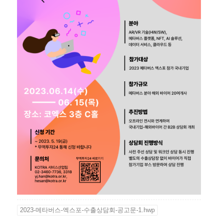
2023-메타버스-엑스포-수출상담회-공고문-1.hwp