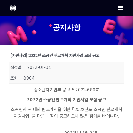
Skip
to
content
공지사항
[지원사업] 2022년 소공인 판로개척 지원사업 모집 공고
작성일
2022-01-04
조회
8904
중소벤처기업부 공고 제2021-680호
2022년 소공인 판로개척 지원사업 모집 공고
소공인의 국·내외 판로개척을 위한 ｢2022년도 소공인 판로개척
지원사업｣을 다음과 같이 공고하오니 많은 참여를 바랍니다.
2021년 12월 31일