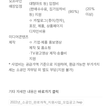
오프라인
대형마트 등) 입점비
매장입점
(20%
(판매수수료, 집기임차비
(80%)
이상)
등) 지원
ㅇ 카탈로그(종이/전자),
포장, 제품, 상품페이지
디자인비용
미디어콘텐츠
제작
ㅇ 기업·제품 홍보영상
제작 및 홈쇼핑
·TV광고영상 제작·송출비
지원
* 사업비는 공급가액 기준으로 지원하며, 환급가능한 부가가치
세는 소공인 자부담 외 별도 부담(지원 불가)
기타 자세한 내용은
바로가기 클릭
2022년_소공인_판로개척_지원사업_모집공고.hwp