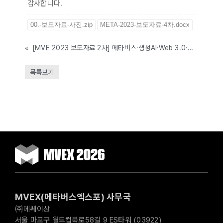
감사합니다.
00.-보도자료-사진.zip
META-2023-보도자료-4차.docx
«
[MVE 2023 보도자료 2차] 메타버스·생성AI·Web 3.0·메타노믹스를 담은 ‘2023 메타버스+생성AI 서밋’ 6월 14일 개최
목록보기
MVEX(메타버스엑스포) 사무국
㈜메쎄이상
서울 마포구 월드컵북로58길 9 ES타워 (03922)