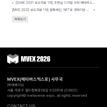
«
[SVAE 2021 보도자료 1차] 초현실 디지털 사회 메타버스, 디지털 뉴딜을 선도하다’...
[MVE 2022 보도자료 1차] 블록체인, NFT로 경제기반 다진 메타버스 시대 도래, ‘2022 메타버스 엑스포’
»
목록보기
MVEX(메타버스엑스포) 사무국
㈜메쎄이상
서울 마포구 월드컵북로58길 9 ES타워 (03922)
copyright© metaverse expo. all rights reserved
CONTACT US