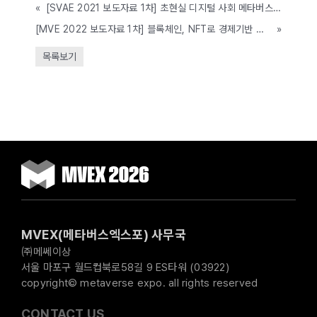
«
[SVAE 2021 보도자료 1차] 초현실 디지털 사회 메타버스, 디지털 뉴딜을 선도하다’...
[MVE 2022 보도자료 1차] 블록체인, NFT로 경제기반 다진 메타버스 시대 도래, ‘2022 메타버스 엑스포’
»
목록보기
MVEX(메타버스엑스포) 사무국
㈜메쎄이상
서울 마포구 월드컵북로58길 9 ES타워 (03922)
copyright© metaverse expo. all rights reserved
CONTACT US