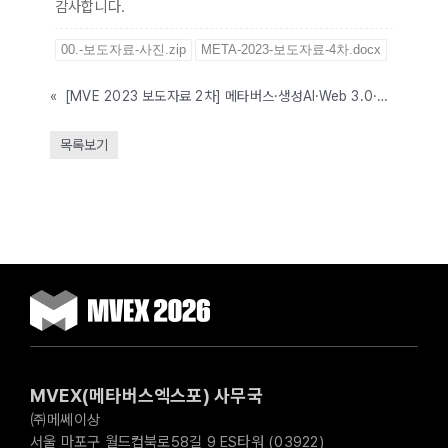
감사합니다.
00.-보도자료-사진.zip
META-2023-보도자료-4차.docx
«
[MVE 2023 보도자료 2차] 메타버스·생성AI·Web 3.0·메타노믹스를 담은 ‘2023 메타버스+생성AI 서밋’ 6월 14일 개최
목록보기
MVEX(메타버스엑스포) 사무국
㈜메쎄이상
서울 마포구 월드컵북로58길 9 ES타워 (03922)