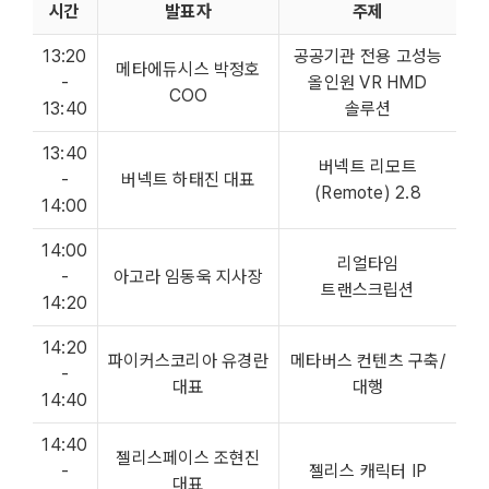
시간
발표자
주제
13:20
공공기관 전용 고성능
메타에듀시스 박정호
-
올인원 VR HMD
COO
13:40
솔루션
13:40
버넥트 리모트
-
버넥트 하태진 대표
(Remote) 2.8
14:00
14:00
리얼타임
-
아고라 임동욱 지사장
트랜스크립션
14:20
14:20
파이커스코리아 유경란
메타버스 컨텐츠 구축/
-
대표
대행
14:40
14:40
젤리스페이스 조현진
-
젤리스 캐릭터 IP
대표