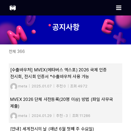
Skip
to
content
공지사항
전체 366
[수출바우처] MVEX(메타버스 엑스포) 2026 국제 인증
전시회, 전시회 인증서 *수출바우처 사용 가능
meta
|
2025.01.07
|
추천 0
|
조회 4972
MVEX 2026 단체 사전등록(20명 이상) 방법 (파일 사무국
제출)
meta
|
2024.01.29
|
추천 -3
|
조회 11286
[안내] 세계전시의 날 (매년 6월 첫째 주 수요일)