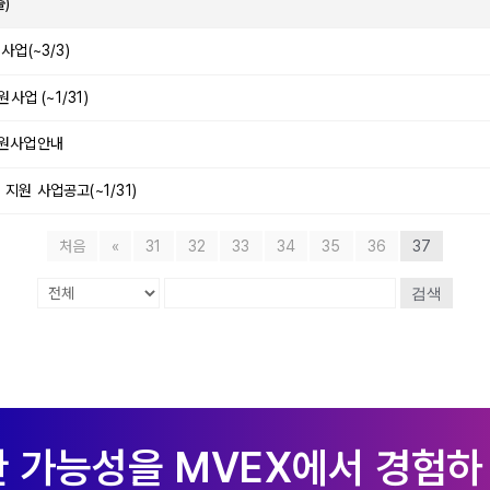
)
업(~3/3)
업 (~1/31)
지원사업안내
원 사업공고(~1/31)
처음
«
31
32
33
34
35
36
37
검색