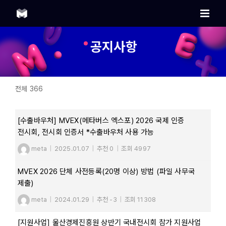
Skip
to
content
공지사항
전체 366
[수출바우처] MVEX(메타버스 엑스포) 2026 국제 인증
전시회, 전시회 인증서 *수출바우처 사용 가능
meta
|
2025.01.07
|
추천 0
|
조회 4997
MVEX 2026 단체 사전등록(20명 이상) 방법 (파일 사무국
제출)
meta
|
2024.01.29
|
추천 -3
|
조회 11308
[지원사업] 울산경제진흥원 상반기 국내전시회 참가 지원사업